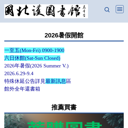
跳
到
主
要
2026暑假開館
內
容
一至五(Mon-Fri) 0900-1900
區
六日休館(Sat-Sun Closed)
2026年暑假(2026 Summer V.)
2026.6.29-9.4
特殊休延公告詳見
最新訊息
區
館外全年還書箱
推薦買書